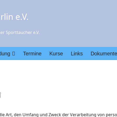
lin e.V.
er Sporttaucher e.V.
ldung
Termine
Kurse
Links
Dokument
g
r die Art, den Umfang und Zweck der Verarbeitung von per